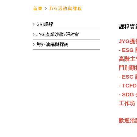
首頁
JYG活動與課程
GRI課程
課程資
JYG 產業沙龍/研討會
JYG
對外演講與採訪
- E
高階主
門別類
- ES
- TC
- S
工作坊
歡迎洽