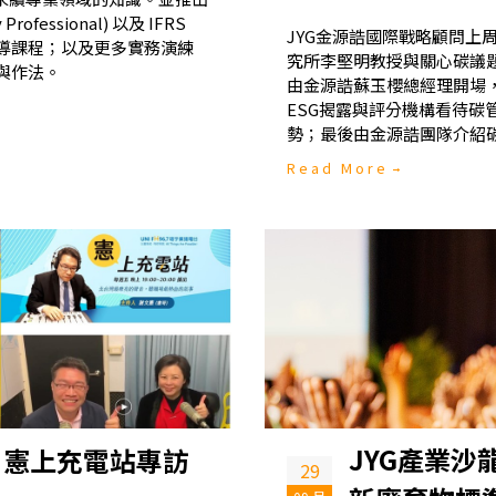
Professional) 以及 IFRS
JYG金源誥國際戰略顧問上
sment) 輔導課程；以及更多實務演練
究所李堅明教授與關心碳議
與作法。
由金源誥蘇玉櫻總經理開場，
ESG揭露與評分機構看待
勢；最後由金源誥團隊介紹
Read More
JYG產業沙
 憲上充電站專訪
29