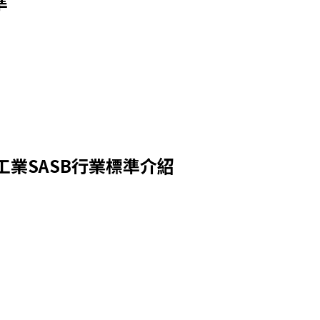
準
工業SASB行業標準介紹