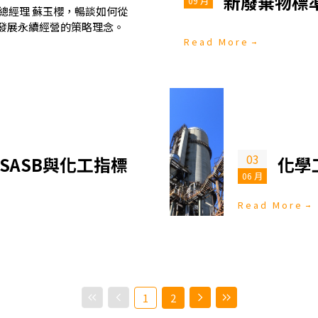
新廢棄物標
09 月
司總經理 蘇玉櫻，暢談如何從
發展永續經營的策略理念。
Read More
03
 SASB與化工指標
化學
06 月
Read More
1
2