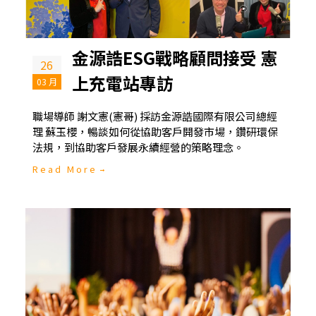
金源誥ESG戰略顧問接受 憲
26
上充電站專訪
03 月
職場導師 謝文憲(憲哥) 採訪金源誥國際有限公司總經
理 蘇玉櫻，暢談如何從協助客戶開發市場，鑽研環保
法規，到協助客戶發展永續經營的策略理念。
Read More