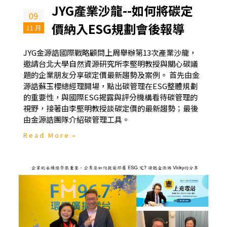
JYG產業沙龍--如何將碳定
09
價納入ESG規劃會後報導
11 月
JYG金源誥國際戰略顧問上周舉辦第13次產業沙龍，
邀請台北大學自然資源研究所李堅明教授與關心碳議
題的企業朋友分享碳定價最新趨勢及案例。 首先由金
源誥蘇玉櫻總經理開場，點出碳管理在ESG整體規劃
的重要性，與國際ESG揭露與評分機構看待碳管理的
視野，接著由李堅明教授談碳定價的最新趨勢；最後
由金源誥團隊介紹碳管理工具。
Read More