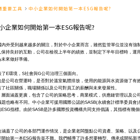
通重要工具
中小企業如何開始第一本ESG報告呢?
小企業如何開始第一本ESG報告呢?
國內外受到越來越多的關注，對於中小企業而言，雖然監管單位並沒有強
人保持良好的互動，公司在檢視上半年的績效，並制定下半年目標時，運
為未來做好準備。
表了
E
環境，
S
社會與
G
公司治理三個面向。
的是公司在營運時，是否對於溫室氣體排放，使用的能源與水資源做了有
蓋了社區關係，職場關係以及公司對員工的薪酬與未來發展性。
」層面涵蓋更廣，包含了公司的策略思考，商業模式，供應鏈管理以及公
議題也略有不同。中小企業可援用國際公認的
SASB(
永續會計標準委員會
)
點
ESG
指標。由於
SASB
是許多國際投資機構共同支持倡議，其指標有幾個
向涵蓋了公司的各部門運作情況，是企業老闆盤點公司資產、策略、以及
要開始第一本
ESG
報告並不難。我們輔導了許多想要轉型、傳承或開拓新