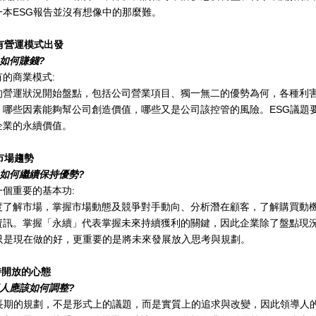
一本
ESG
報告並沒有想像中的那麼難。
有營運模式出發
如何賺錢
?
有的商業模式
:
的營運狀況開始盤點，包括公司營業項目、獨一無二的優勢為何，各種利
，哪些因素能夠幫公司
創造價值，哪些又是公司該控管的風險。
ESG
議題
企業的永續價值。
市場趨勢
如何繼續保持優勢
?
一個重要的基本功
:
度了解市場，掌握市場動態及競爭對手動向、分析潛在顧客，了解購買動
資訊。掌握「永續」代表掌握未來持續獲利的關鍵，因此企業除了盤點現
只是現在做的好，更重要的是將未來發展放入思考與規劃。
持開放的心態
人應該如何調整
?
長期的規劃，不是形式上的議題，而是實質上的追求與改變，因此領導人