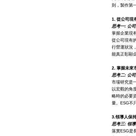
則，製作第
1.
從公司現
思考一
:
公司
掌握企業現
從公司現有
行營運狀況
能真正彰顯
2.
掌握未來
思考二
:
公司
市場研究是
以宏觀的角
略時的必要
量。
ESG
不
3.
領導人保
思考三
:
領導
落實
ESG
是