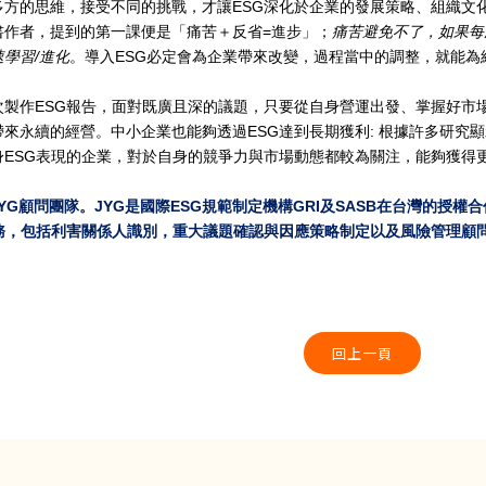
多方的思維，接受不同的挑戰，才讓
ESG
深化於企業的發展策略、組織文
書作者，提到的第一課便是「痛苦＋反省
=
進步」；
痛苦避免不了，如果每
速學習
/
進化
。導入
ESG
必定會為企業帶來改變，過程當中的調整，就能為
次製作
ESG
報告，面對既廣且深的議題，只要從自身營運出發、掌握好市
帶來永續的經營。中小企業也能夠透過
ESG
達到長期獲利
:
根據許多研究顯
身
ESG
表現的企業，對於自身的競爭力與市場動態都較為關注，能夠獲得
JYG
顧問團隊。
JYG
是國際
ESG
規範制定機構
GRI
及
SASB
在台灣的授權合
務，包括利害關係人識別，重大議題確認與因應策略制定以及風險管理顧
回上一頁