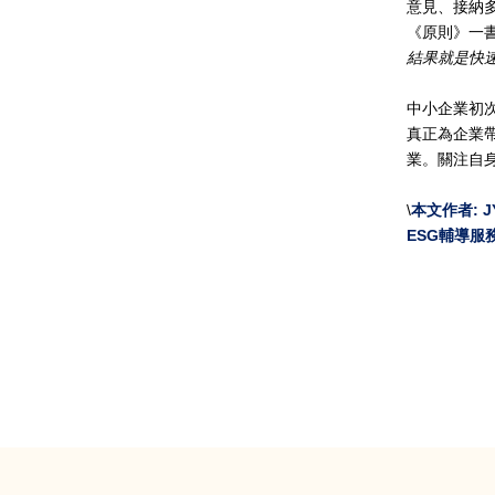
意見、接納
《原則》一
結果就是快
中小企業初
真正為企業
業。關注自
\
本文作者
: 
ESG
輔導服