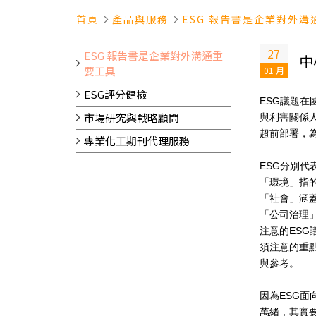
首頁
產品與服務
ESG 報告書是企業對外溝
27
ESG 報告書是企業對外溝通重
中
要工具
01 月
ESG評分健檢
ESG
議題在
市場研究與戰略顧問
與利害關係
超前部署，
專業化工期刊代理服務
ESG
分別代
「環境」指
「社會」涵
「公司治理
注意的
ESG
須注意的重
與參考。
因為
ESG
面
萬緒，其實