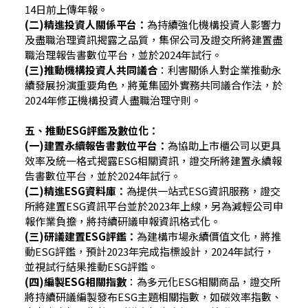
14日前上傳年報。
(二)精進投資人關係平台：
為持續強化機構投資人影響力
及盡職治理資訊揭露之品質，集保公司及證交所將建置盡
職治理報告書數位平台，並於2024年試行。
(三)推動機構投資人共同議合
：利害關係人對企業推動永
續發展扮演重要角色，將蒐集國外實務共同議合作法，於
2024年修正機構投資人盡職治理守則。
五、推動ESG評鑑及數位化：
(一)建置永續報告書數位平台：
為協助上市櫃公司以更具
效率及統一格式揭露ESG相關資訊，證交所將建置永續報
告書數位平台，並於2024年試行。
(二)精進ESG資料庫：
為提供一站式ESG資訊服務，證交
所將建置ESG資訊平台並於2023年上線，另為減輕公司申
報作業負擔，將持續研議申報資訊格式化。
(三)研議建置ESG評鑑：
為建構市場永續價值文化，將推
動ESG評鑑，預計2023年完成指標設計，2024年試行，
並視試行結果推動ESG評鑑。
(四)編製ESG相關指數
：為多元化ESG相關商品，證交所
將持續研議編製發布ESG主題相關指數，如碳效率指數、