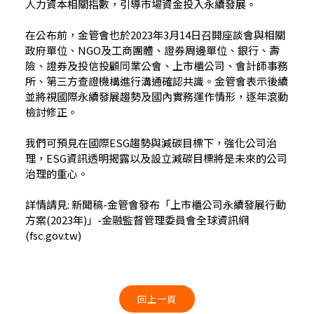
人力資本相關指數，引導市場資金投入永續發展。
在公布前，金管會也於2023年3月14日召開座談會與相關
政府單位、NGO及工商團體、證券周邊單位、銀行、壽
險、證券及投信投顧同業公會、上市櫃公司、會計師事務
所、第三方查證機構進行溝通確認共識。金管會表示後續
並將視國際永續發展趨勢及國內實務運作情形，逐年滾動
檢討修正。
我們可預見在國際ESG趨勢與減碳目標下，強化公司治
理，ESG資訊透明揭露以及設立減碳目標將是未來的公司
治理的重心。
詳情請見:
新聞稿-金管會發布「上市櫃公司永續發展行動
方案(2023年)」-金融監督管理委員會全球資訊網
(fsc.gov.tw)
回上一頁