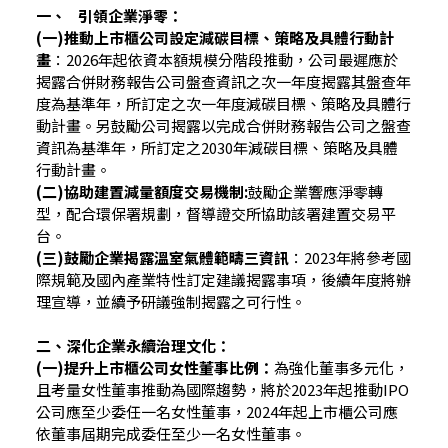
一、 引領企業淨零：
(一)推動上市櫃公司設定減碳目標、策略及具體行動計
畫
：2026年起依資本額規模分階段推動，公司最遲應於
揭露合併財務報告公司盤查資訊之次一年度揭露其盤查年
度為基準年，所訂定之次一年度減碳目標、策略及具體行
動計畫。另鼓勵公司揭露以完成合併財務報告公司之盤查
資訊為基準年，所訂定之2030年減碳目標、策略及具體
行動計畫。
(二)協助建置減量額度交易機制:
鼓勵企業響應淨零轉
型，配合環保署規劃，督導證交所協助該署建置交易平
台。
(三)鼓勵企業揭露溫室氣體範疇三資訊
：2023年將參考國
際規範及國內產業特性訂定建議揭露事項，後續年度將辦
理宣導，並續予研議強制揭露之可行性。
二、深化企業永續治理文化：
(一)提升上市櫃公司女性董事比例：
為強化董事多元化，
且考量女性董事推動為國際趨勢，將於2023年起推動IPO
公司應至少委任一名女性董事，2024年起上市櫃公司應
依董事屆期完成委任至少一名女性董事。