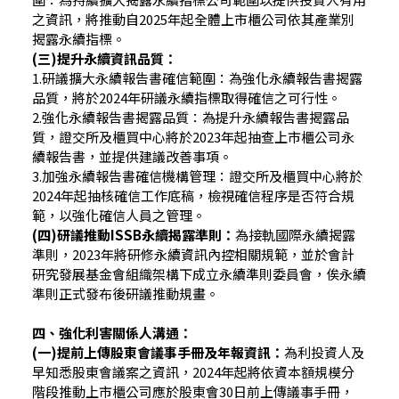
之資訊，將推動自2025年起全體上市櫃公司依其產業別
揭露永續指標。
(三)提升永續資訊品質：
1.研議擴大永續報告書確信範圍：為強化永續報告書揭露
品質，將於2024年研議永續指標取得確信之可行性。
2.強化永續報告書揭露品質：為提升永續報告書揭露品
質，證交所及櫃買中心將於2023年起抽查上市櫃公司永
續報告書，並提供建議改善事項。
3.加強永續報告書確信機構管理：證交所及櫃買中心將於
2024年起抽核確信工作底稿，檢視確信程序是否符合規
範，以強化確信人員之管理。
(四)研議推動ISSB永續揭露準則：
為接軌國際永續揭露
準則，2023年將研修永續資訊內控相關規範，並於會計
研究發展基金會組織架構下成立永續準則委員會，俟永續
準則正式發布後研議推動規畫。
四、強化利害關係人溝通：
(一)提前上傳股東會議事手冊及年報資訊：
為利投資人及
早知悉股東會議案之資訊，2024年起將依資本額規模分
階段推動上市櫃公司應於股東會30日前上傳議事手冊，