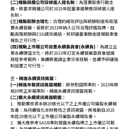
(二)推動興櫃公司採候選人提名制：
為落實股東行動主
義，將要求興櫃公司於2025年起董事選舉應採候選人提
名制。
(三)推動薪酬合理化：
合理的績效評估與薪酬制度有助落
實永續發展，爰將於2023年納入公司治理評鑑指標，鼓
勵高階薪酬與ESG績效連結，另研議董事酬金提報股東會
報告之可行性。
(四)推動上市櫃公司設置永續委員會(永續長)
：為建立企
業永續價值文化，將於2023年訂定永續發展委員會組織
規程參考範例，後續將邀請企業分享經驗，並續予研議強
制設置之可行性。
三、精進永續資訊揭露：
(一)精進年報資訊揭露規範
：將參酌國際準則，2023年將
檢討修正年報準則，精進永續資訊揭露規範。
(二)擴大永續資訊揭露範圍：
1. 推動實收資本額20億元以下之上市櫃公司編製永續報
告書：為持續強化非財務性之資訊揭露，將推動自2025
年起20億元以下上市櫃公司編製永續報告書。
2. 擴大應參考SASB準則揭露永續指標之上市櫃公司範
圍：為持續擴大揭露永續指標公司範圍以提供投資人有用